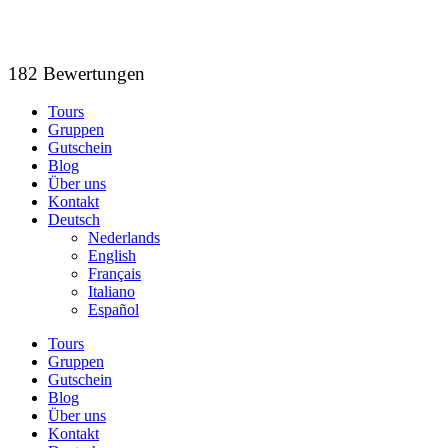
Zum
Inhalt
wechseln
182 Bewertungen
Tours
Gruppen
Gutschein
Blog
Über uns
Kontakt
Deutsch
Nederlands
English
Français
Italiano
Español
Tours
Gruppen
Gutschein
Blog
Über uns
Kontakt