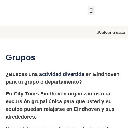
Certificado de regalo
Sobre nosotros
Ponte en contacto con
Volver a casa
Grupos
¿Buscas una
actividad divertida
en Eindhoven
para tu grupo o departamento?
En City Tours Eindhoven organizamos una
excursión grupal única para que usted y su
equipo puedan relajarse en Eindhoven y sus
alrededores.